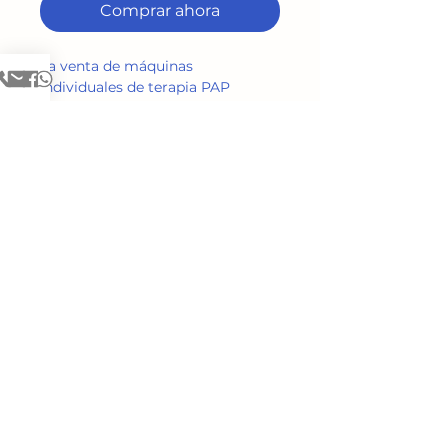
Comprar ahora
La venta de máquinas 
individuales de terapia PAP 
(presión positiva en las vías 
respiratorias) para el tratamiento 
de la apnea del sueño representa 
una solución eficaz y 
personalizada para pacientes que 
requieren mejorar su calidad de 
descanso y salud respiratoria. 
Estos equipos, diseñados para 
mantener abiertas las vías aéreas 
durante el sueño, se adaptan a las 
necesidades específicas de cada 
usuario, ofreciendo comodidad, 
Brindamos servicios y productos de
tecnología avanzada y distintos 
salud en toda la isla mediante alianzas
niveles de presión según la 
con proveedores de dispositivos
indicación médica.
médicos. Contamos con más de 10 años
de experiencia en gestión de diabetes,
adaptaciones de equipos médicos y