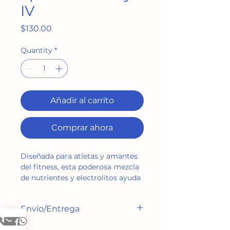
IV
Price
$130.00
Quantity
*
Añadir al carrito
Comprar ahora
Diseñada para atletas y amantes 
del fitness, esta poderosa mezcla 
de nutrientes y electrolitos ayuda 
a acelerar la recuperación 
muscular y a restaurar la energía 
Envío/Entrega
después del ejercicio intenso.
Nos comunicaremos con usted 