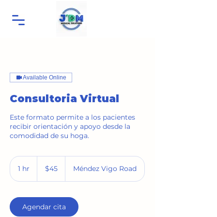
Available Online
Consultoria Virtual
Este formato permite a los pacientes
recibir orientación y apoyo desde la
comodidad de su hoga.
45
US
1 hr
1
$45
Méndez Vigo Road
dollars
h
Agendar cita